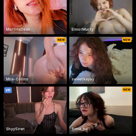
MartinaDean
ElinorMurty
Miia-Collins
sweetkayay
ShyySiren
finna_be