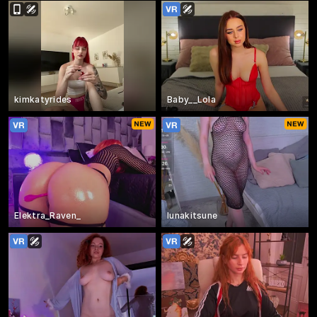
kimkatyrides
Baby__Lola
Elektra_Raven_
lunakitsune