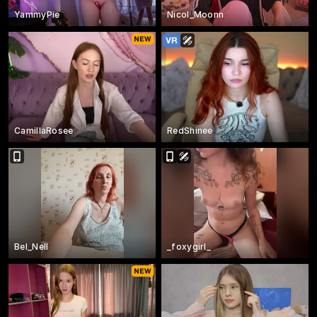
YammyPie
Nicol_Moonn
CamillaRosee
RedShinee
Bel_Nell
_foxygirl_