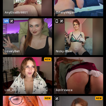
AnyElsaBb9801
TifanyVegan
LovelyBell
Nicky-Blue
Lilit_shy
AdritVance