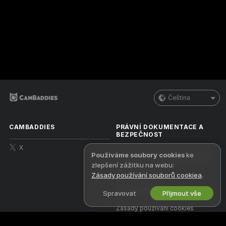
Čeština
CAMBADDIES
PRÁVNÍ DOKUMENTACE A
BEZPEČNOST
X
Používáme soubory cookies
ke
Zásady ochrany osobních údajů
zlepšení zážitku na webu:
Podmínky použití
Zásady používání souborů cookiea
.
Zásady DMCA
Spravovat
Přijmout vše
Zásady používání cookies
Nápověda k rodičovské kontrole