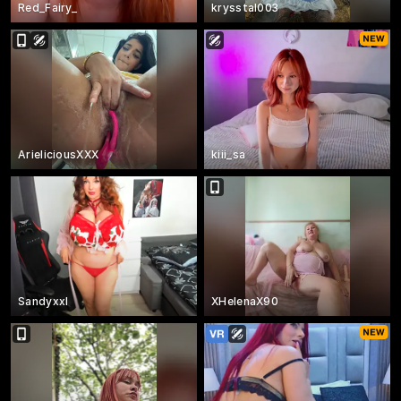
Red_Fairy_
krysstal003
ArieliciousXXX
kiii_sa
Sandyxxl
XHelenaX90