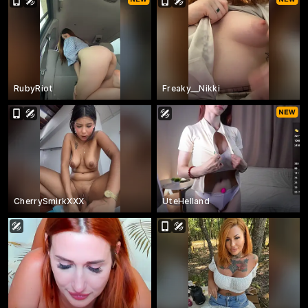
RubyRiot
Freaky__Nikki
CherrySmirkXXX
UteHelland