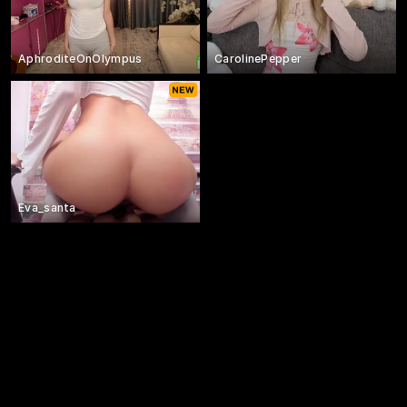
AphroditeOnOlympus
CarolinePepper
Eva_santa