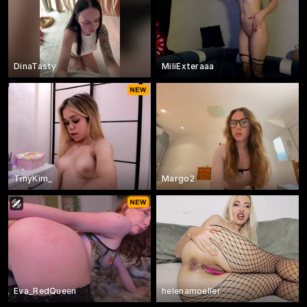
DinaTasty
MiliExteraaa
TinyKim_
Margo2
Eva_RedQueen
helenamoeller