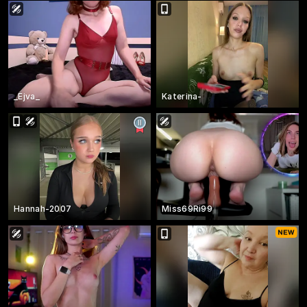
_Ejva_
Katerina-
Hannah-2007
Miss69Ri99