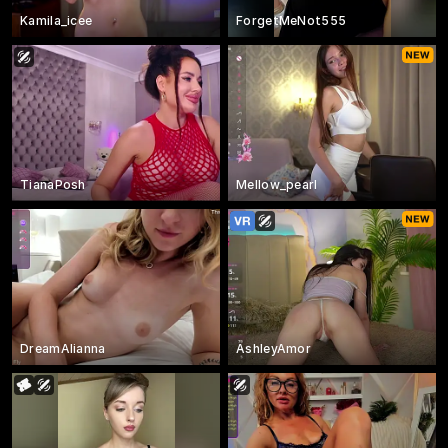
Kamila_icee
ForgetMeNot555
TianaPosh
Mellow_pearl
DreamAlianna
AshleyAmor