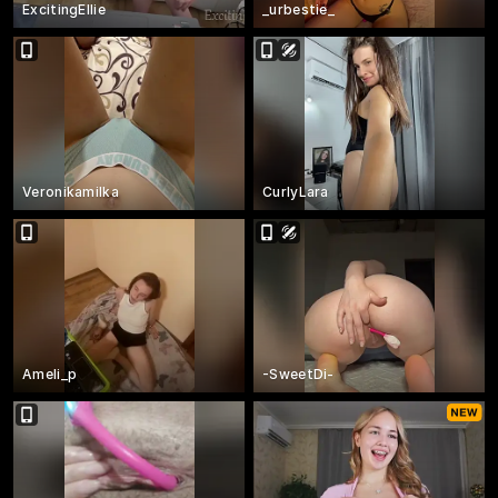
ExcitingEllie
_urbestie_
Veronikamilka
CurlyLara
Ameli_p
-SweetDi-