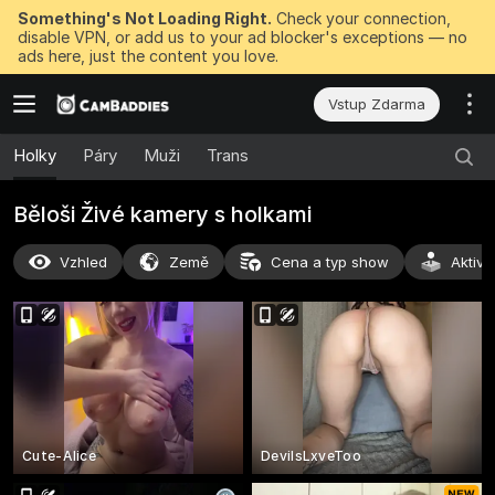
Something's Not Loading Right.
Check your connection,
disable VPN, or add us to your ad blocker's exceptions — no
ads here, just the content you love.
Vstup Zdarma
Holky
Páry
Muži
Trans
Běloši Živé kamery s holkami
Vzhled
Země
Cena a typ show
Aktivi
Cute-Alice
DevilsLxveToo