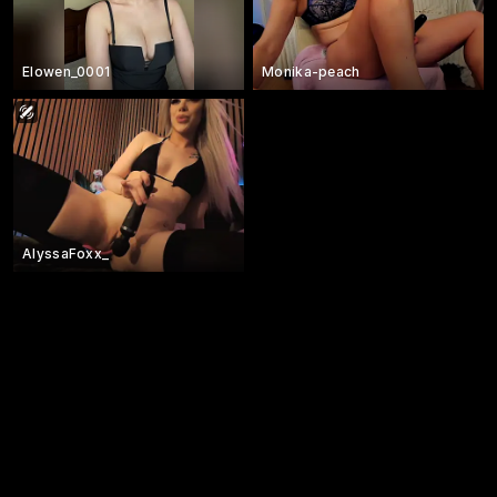
Elowen_0001
Monika-peach
AlyssaFoxx_