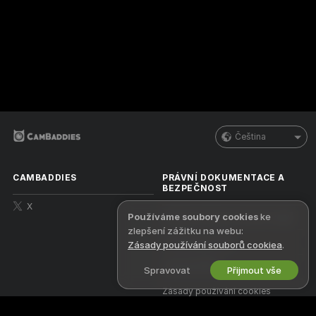
Čeština
CAMBADDIES
PRÁVNÍ DOKUMENTACE A
BEZPEČNOST
X
Používáme soubory cookies
ke
Zásady ochrany osobních údajů
zlepšení zážitku na webu:
Podmínky použití
Zásady používání souborů cookiea
.
Zásady DMCA
Spravovat
Přijmout vše
Zásady používání cookies
Nápověda k rodičovské kontrole