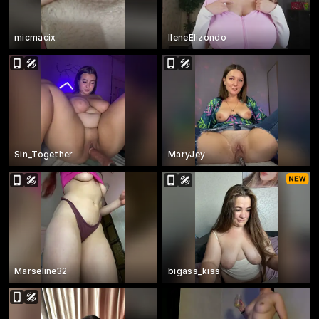
micmacix
IleneElizondo
Sin_Together
MaryJey
Marseline32
bigass_kiss