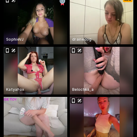
SophieVJ
drainedog
KatyaFox
Belochka_a