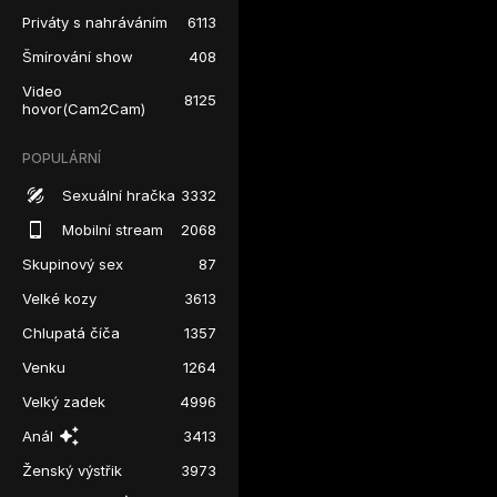
Priváty s nahráváním
6113
Šmírování show
408
Video
8125
hovor(Cam2Cam)
POPULÁRNÍ
Sexuální hračka
3332
Mobilní stream
2068
Skupinový sex
87
Velké kozy
3613
Chlupatá číča
1357
Venku
1264
Velký zadek
4996
Anál
3413
Ženský výstřik
3973