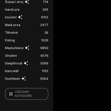
Šukací stroj
714
Hardcore
305
kouření
6152
Malá prsa
2477
Těhotné
36
Fisting
1026
Masturbace
6850
Oholení
4076
Deepthroat
5069
Kancelář
1155
Footfetish
5564
VŠECHNY
KATEGORIE