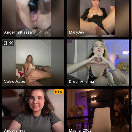
AngelinaKisssa
MaryJey
VelvetVabe
DreamAlianna
Angellamya
Masha_2002