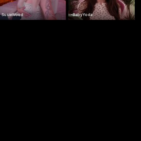
SusieWood
-BabyYoda