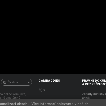
CAMBADDIES
PRÁVNÍ DOKU
Čeština
A BEZPEČNOS
X
Zásady ochrany 
ná online komunita,
žasné amatérské
údajů
.
sonalizaci obsahu. Více informací naleznete v našich