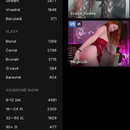
Střední
2877
Vnadná
1846
Evelyn_Fannie
Baculatá
371
VLASY
Blond
1369
Černé
2746
Bruneti
3715
MagicLilu
Zrzavé
384
Barevné
404
SOUKROMÉ SHOW
8–12 žet.
4081
16—24 žt.
2300
32—60 žt.
1829
90+ žt.
477