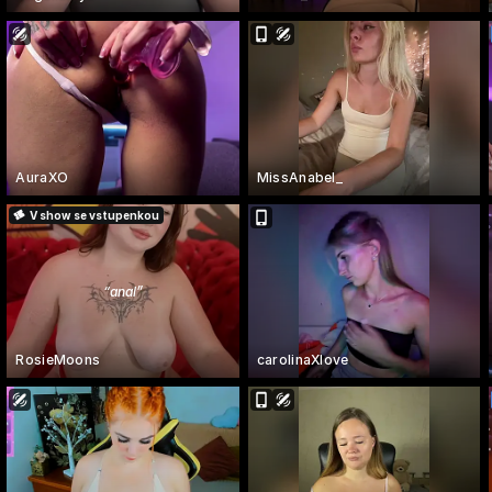
AuraXO
MissAnabel_
V show se vstupenkou
“
anal
”
RosieMoons
carolinaXlove