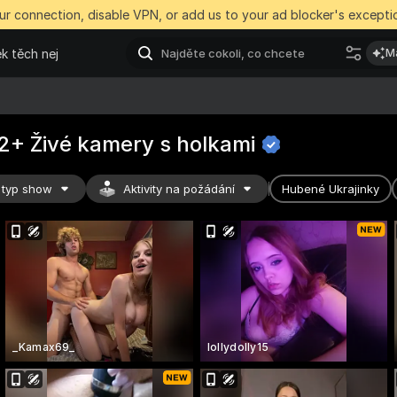
r connection, disable VPN, or add us to your ad blocker's exceptio
k těch nej
Ma
2+ Živé kamery s
holkami
 typ show
Aktivity na požádání
Hubené Ukrajinky
_Kamax69_
lollydolly15