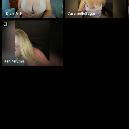
_Dian_A_Pr__
CaramelleSugarr
Jenifer_mis