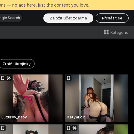
ns — no ads here, just the content you love.
Založit účet zdarma
Přihlásit se
gic Search
Kategorie
Zralé Ukrajinky
Luxuryy_baby
KatyaFox