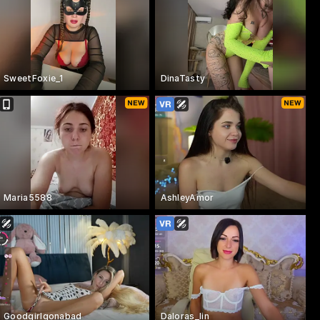
SweetFoxie_1
DinaTasty
Maria5588
AshleyAmor
Goodgirlgonabad
Daloras_lin