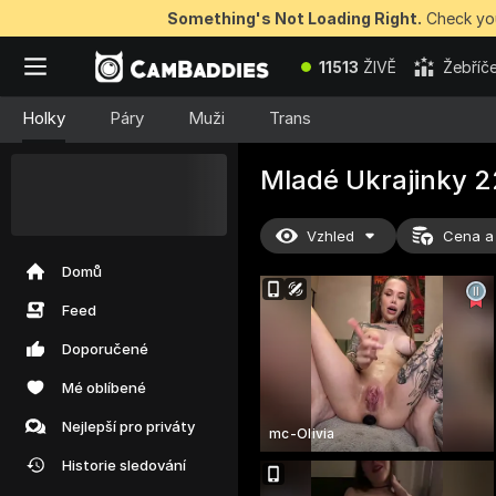
Something's Not Loading Right.
Check you
11513
ŽIVĚ
Žebříče
Holky
Páry
Muži
Trans
Mladé Ukrajinky 2
50 BEZPLATNÝCH
žetonů k okamžité
výhře
Vzhled
Cena a
Domů
Feed
Doporučené
Mé oblíbené
Nejlepší pro priváty
mc-Olivia
Historie sledování