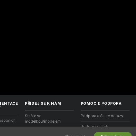
MENTACE
PŘIDEJ SE K NÁM
POMOC
&
PODPORA
T
Staňte se
Podpora a časté dotazy
osobních
modelkou/modelem
Podpora plateb
Registrace studia