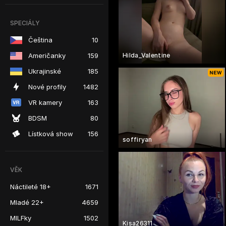
SPECIÁLY
Čeština
10
Američanky
159
Hilda_Valentine
Ukrajinské
185
Nové profily
1482
VR kamery
163
BDSM
80
Lístková show
156
soffiryan
VĚK
Náctileté 18+
1671
Mladé 22+
4659
MILFky
1502
Kisa26311