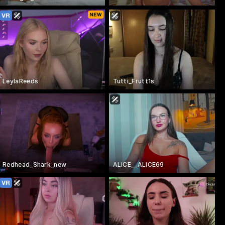
LeylaReeds
Tutti_Frutt1s
Redhead_Shark_new
ALICE__ALICE69