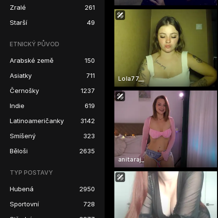
Zralé
261
Starší
49
ETNICKÝ PŮVOD
Arabské země
150
Asiatky
711
Lola77__
Černošky
1237
Indie
619
Latinoameričanky
3142
Smíšený
323
Běloši
2635
anitaraj_
TYP POSTAVY
Hubená
2950
Sportovní
728