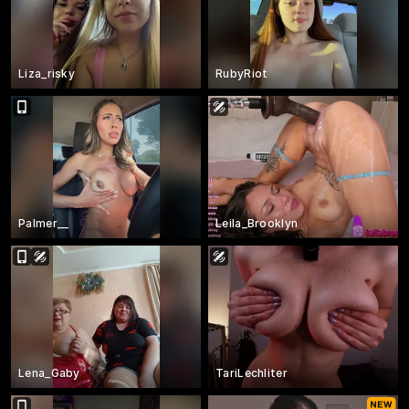
Liza_risky
RubyRiot
Palmer__
Leila_Brooklyn
Lena_Gaby
TariLechliter