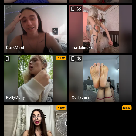
DarkMirel
madelinexx
PollyDolly
CurlyLara