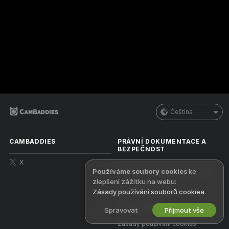
Čeština
CAMBADDIES
PRÁVNÍ DOKUMENTACE A
BEZPEČNOST
X
Zásady ochrany osobních údajů
Používáme soubory cookies
ke
zlepšení zážitku na webu:
Podmínky použití
Zásady používání souborů cookiea
.
Zásady DMCA
Spravovat
Přijmout vše
Zásady používání cookies