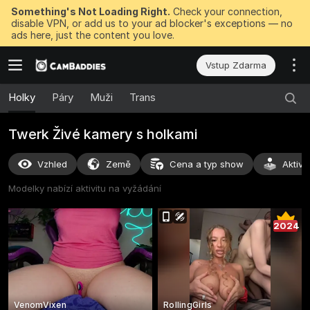
Something's Not Loading Right.
Check your connection,
disable VPN, or add us to your ad blocker's exceptions — no
ads here, just the content you love.
Vstup Zdarma
Holky
Páry
Muži
Trans
Twerk Živé kamery s holkami
Vzhled
Země
Cena a typ show
Aktivi
Modelky nabízí aktivitu na vyžádání
2024
VenomVixen
RollingGirls