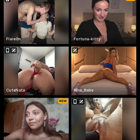
Flare0n
Fortuna-kitty
CuteNata
Rina_Babe