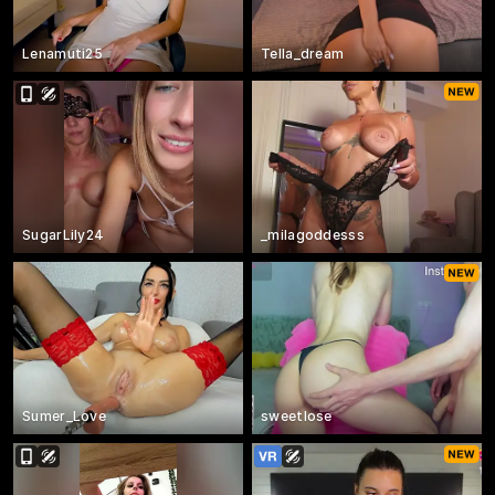
Lenamuti25
Tella_dream
SugarLily24
_milagoddesss
Sumer_Love
sweetlose