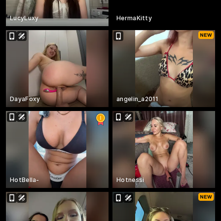
LucyLuxy
HermaKitty
DayaFoxy
angelin_a2011
HotBella-
Hotnessi