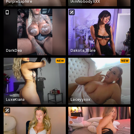
PurpleSaphire
IAmNobodyXXX
DarkDea
Dakota_Blare
LuxeKiana
Laceyyxox