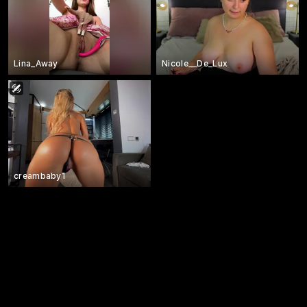
Lina_Away
Nicole__De_Lux
creambaby1